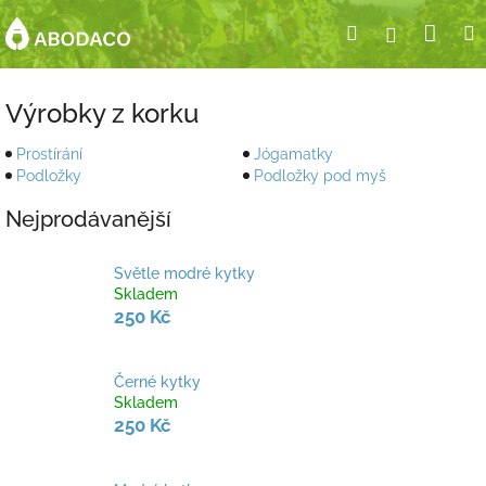
Přejít
Nák
Hledat
Přihlášení
na
obsah
koší
P
o
Výrobky z korku
s
t
Prostírání
Jógamatky
r
Podložky
Podložky pod myš
a
Nejprodávanější
n
n
í
Světle modré kytky
p
Skladem
a
250 Kč
n
e
Černé kytky
l
Skladem
250 Kč