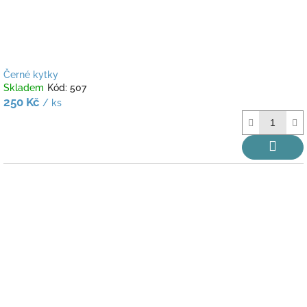
k
t
ů
Černé kytky
Skladem
Kód:
507
250 Kč
/ ks