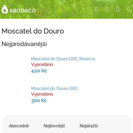
Přejít
Nák
Hledat
Přihlášení
na
obsah
koší
Moscatel do Douro
Nejprodávanější
Moscatel do Douro DOC Reserva
Vyprodáno
420 Kč
Moscatel do Douro DOC
Vyprodáno
300 Kč
Ř
a
Abecedně
Nejlevnější
Nejdražší
z