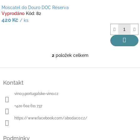
Moscatel do Douro DOC Reserva
Vyprodáno
Kód:
82
420 Kč
/ ks
2
položek celkem
O
v
l
Z
á
á
d
Kontakt
p
a
a
c
vino
@
portugalske-vino.cz
t
í
í
p
+420 602 611 737
r
v
https://www.facebook.com/abodaco.cz/
k
y
v
Podmínky