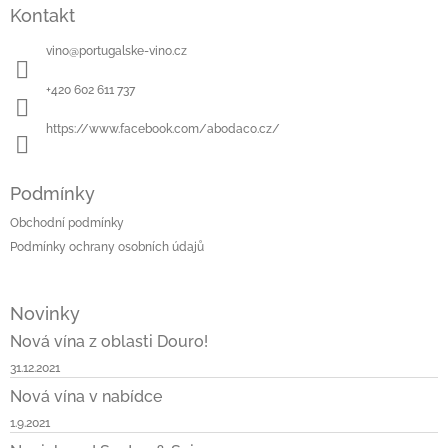
á
Kontakt
p
a
vino
@
portugalske-vino.cz
t
í
+420 602 611 737
https://www.facebook.com/abodaco.cz/
Podmínky
Obchodní podmínky
Podmínky ochrany osobních údajů
Novinky
Nová vína z oblasti Douro!
31.12.2021
Nová vína v nabídce
1.9.2021