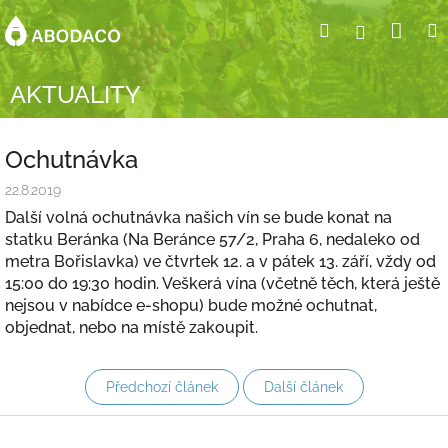
Přejít
Nák
Hledat
Přihlášení
na
obsah
koší
AKTUALITY
Ochutnávka
22.8.2019
Další volná ochutnávka našich vín se bude konat na
statku Beránka (Na Beránce 57/2, Praha 6, nedaleko od
metra Bořislavka) ve čtvrtek 12. a v pátek 13. září, vždy od
15:00 do 19:30 hodin. Veškerá vína (včetně těch, která ještě
nejsou v nabídce e-shopu) bude možné ochutnat,
objednat, nebo na místě zakoupit.
Předchozí článek
Další článek
Z