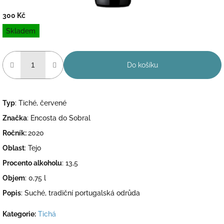
300 Kč
Měrná
Skladem
cena:
Do košíku
Typ
: Tiché, červené
Značka
: Encosta do Sobral
Ročník:
2020
Oblast
: Tejo
Procento alkoholu
: 13,5
Objem
: 0,75 l
Popis
: Suché, tradiční portugalská odrůda
Kategorie
:
Tichá