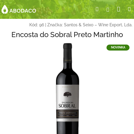
Přejít
Nák
Hledat
Přihlášení
na
obsah
koší
Kód:
96
|
Značka:
Santos & Seixo – Wine Export, Lda.
Encosta do Sobral Preto Martinho
NOVINKA