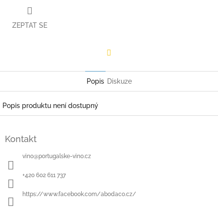
ZEPTAT SE
Facebook
Popis
Diskuze
Popis produktu není dostupný
Z
á
Kontakt
p
a
vino
@
portugalske-vino.cz
t
í
+420 602 611 737
https://www.facebook.com/abodaco.cz/