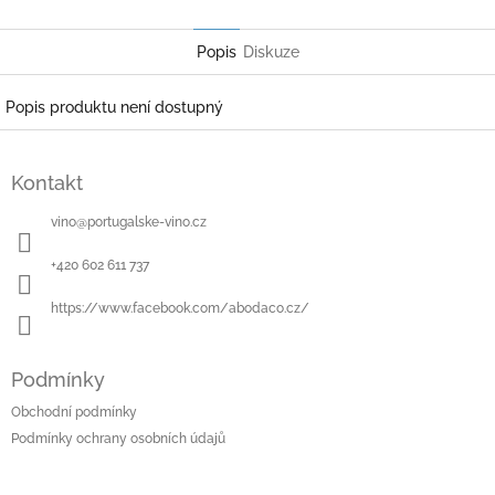
Facebook
Popis
Diskuze
Popis produktu není dostupný
Z
á
Kontakt
p
a
vino
@
portugalske-vino.cz
t
í
+420 602 611 737
https://www.facebook.com/abodaco.cz/
Podmínky
Obchodní podmínky
Podmínky ochrany osobních údajů