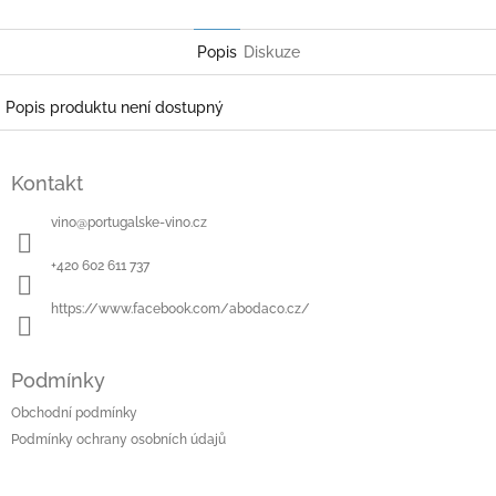
Facebook
Popis
Diskuze
Popis produktu není dostupný
Z
á
Kontakt
p
a
vino
@
portugalske-vino.cz
t
í
+420 602 611 737
https://www.facebook.com/abodaco.cz/
Podmínky
Obchodní podmínky
Podmínky ochrany osobních údajů