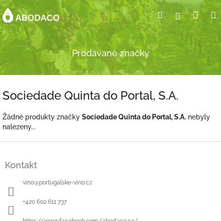
Přejít
Nák
Hledat
Přihlášení
na
obsah
koší
Prodávané značky
Sociedade Quinta do Portal, S.A.
Žádné produkty značky
Sociedade Quinta do Portal, S.A.
nebyly
nalezeny...
Z
á
Kontakt
p
a
vino
@
portugalske-vino.cz
t
í
+420 602 611 737