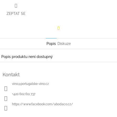
ZEPTAT SE
Facebook
Popis
Diskuze
Popis produktu není dostupný
Z
á
Kontakt
p
a
vino
@
portugalske-vino.cz
t
í
+420 602 611 737
https://www.facebook.com/abodaco.cz/