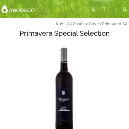
Přejít
Nák
Hledat
Přihlášení
na
obsah
koší
Kód:
28
|
Značka:
Caves Primavera SA
Primavera Special Selection