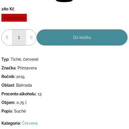
280 Kč
Měrná
Vyprodáno
cena:
Do košíku
Typ
: Tiché, červené
Značka
: Primavera
Ročník:
2015
Oblast
: Bairrada
Procento alkoholu
: 13
Objem
: 0,75 l
Popis
: Suché
Kategorie
:
Červená