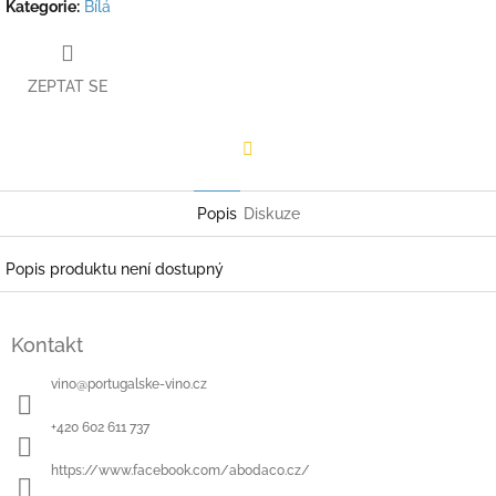
Kategorie
:
Bílá
ZEPTAT SE
Facebook
Popis
Diskuze
Popis produktu není dostupný
Z
á
Kontakt
p
a
vino
@
portugalske-vino.cz
t
í
+420 602 611 737
https://www.facebook.com/abodaco.cz/