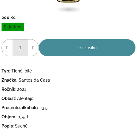
200 Kč
Měrná
Skladem
cena:
Do košíku
Typ
: Tiché, bílé
Značka
: Santos da Casa
Ročník:
2021
Oblast
: Alentejo
Procento alkoholu
: 13,5
Objem
: 0,75 l
Popis
: Suché