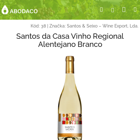
Přejít
Nák
Hledat
Přihlášení
na
obsah
koší
Kód:
38
|
Značka:
Santos & Seixo – Wine Export, Lda.
Santos da Casa Vinho Regional
Alentejano Branco